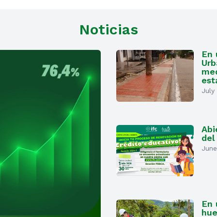
Noticias
En 
Urb
med
est
July
Abi
del
June
En 
hue