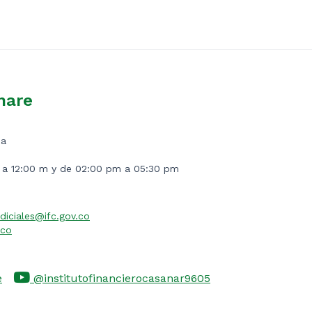
nare
ia
m a 12:00 m y de 02:00 pm a 05:30 pm
diciales@ifc.gov.co
.co
e
@institutofinancierocasanar9605