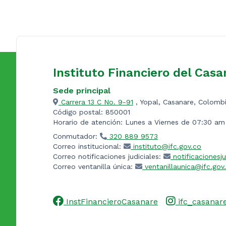
Instituto Financiero del Casa
Sede principal
Carrera 13 C No. 9-91
, Yopal, Casanare, Colomb
Código postal: 850001
Horario de atención: Lunes a Viernes de 07:30 a
Conmutador:
320 889 9573
Correo institucional:
instituto@ifc.gov.co
Correo notificaciones judiciales:
notificacionesju
Correo ventanilla única:
ventanillaunica@ifc.gov
InstFinancieroCasanare
ifc_casanar