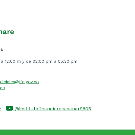
nare
ia
m a 12:00 m y de 02:00 pm a 05:30 pm
diciales@ifc.gov.co
.co
e
@institutofinancierocasanar9605