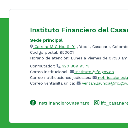
Instituto Financiero del Casa
Sede principal
Carrera 13 C No. 9-91
, Yopal, Casanare, Colomb
Código postal: 850001
Horario de atención: Lunes a Viernes de 07:30 a
Conmutador:
320 889 9573
Correo institucional:
instituto@ifc.gov.co
Correo notificaciones judiciales:
notificacionesju
Correo ventanilla única:
ventanillaunica@ifc.gov
InstFinancieroCasanare
ifc_casanar