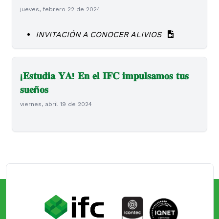
jueves, febrero 22 de 2024
INVITACIÓN A CONOCER ALIVIOS
¡𝐄𝐬𝐭𝐮𝐝𝐢𝐚 𝐘𝐀! 𝐄𝐧 𝐞𝐥 𝐈𝐅𝐂 𝐢𝐦𝐩𝐮𝐥𝐬𝐚𝐦𝐨𝐬 𝐭𝐮𝐬
𝐬𝐮𝐞ñ𝐨𝐬
viernes, abril 19 de 2024