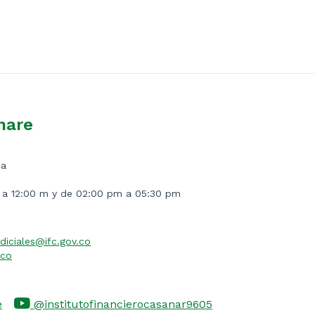
nare
ia
m a 12:00 m y de 02:00 pm a 05:30 pm
diciales@ifc.gov.co
.co
e
@institutofinancierocasanar9605