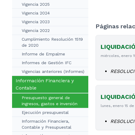
Vigencia 2025
Vigencia 2024
Vigencia 2023
Páginas rela
Vigencia 2022
Cumplimiento Resolución 1519
de 2020
LIQUIDACI
Informe de Empalme
miércoles, enero 
Informes de Gestión IFC
RESOLUCI
Vigencias anteriores (Informes)
Información Financiera y
Contable
LIQUIDACI
Presupuesto general de
ingresos, gastos e inversión
lunes, enero 15 de
Ejecución presupuestal
RESOLUCI
Información Financiera,
Contable y Presupuestal