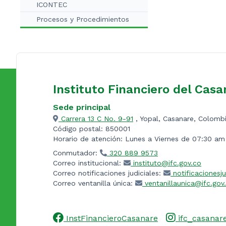
ICONTEC
Procesos y Procedimientos
Instituto Financiero del Casa
Sede principal
Carrera 13 C No. 9-91
, Yopal, Casanare, Colomb
Código postal: 850001
Horario de atención: Lunes a Viernes de 07:30 a
Conmutador:
320 889 9573
Correo institucional:
instituto@ifc.gov.co
Correo notificaciones judiciales:
notificacionesju
Correo ventanilla única:
ventanillaunica@ifc.gov
InstFinancieroCasanare
ifc_casanar